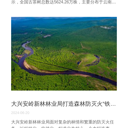
示，全国古茶树总数达5624.26万株，主要分布于云南、
贵州、广西等地，其中云南占比最高，达97.7%。古茶
树不仅是珍贵的种质资源，也是研究茶文化和生态历史
的重要载体。随着《云南省古茶树保护条例》的实施和
国家林业行业标准《古茶树》的执行，古茶树的鉴别和
保护将更加精准。这些措施有助于实现古茶树资源的科
学保护与合理利用。
大兴安岭新林林业局打造森林防灭火“铁军”
2024-06-20
大兴安岭新林林业局面对复杂的林情和繁重的防灭火任