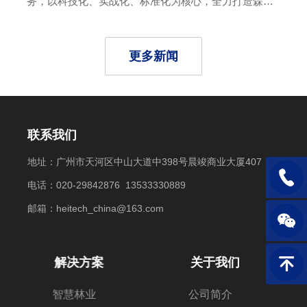
务，以科技化、实战化、标准化为核心，全力打造森林
防灭火“铁军”。通过建设四大训练场、开展实战演练，
提升扑火队员能力。同时，运用新一代信息技术建立森
林防火感知系统，实现智能化指挥与监控。此外，加强
更多新闻
专业队伍标准化建设，配齐先进设备，建立特种扑火分
队和高效指挥系统。去年至今，新林林业局成功扑救多
起雷击森林火灾，平均灭火时间仅73分钟，展现了“打
早、打小、打了”的高效能力。
联系我们
地址：广州市天河区中山大道中398号晨竣商业大厦407
电话：1
电话：020-29842876 13533330889
邮箱：heitech_china@163.com
解决方案
关于我们
返回顶
智慧林业
公司简介