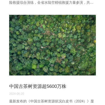
险救援综合演练，全省水陆空精锐救援力量参演，共
1500余人参与。演练模拟极端强降雨引发的洪涝灾害，
涵盖预警叫应、通信保障、道路抢通等多个环节，采用
空中、陆上、水下等多维度侦测手段，展现了应对重大
险情的综合能力。演练强化了实战救援能力，为应对主
汛期极端天气做好准备。
中国古茶树资源超5600万株
2024-06-20
最新发布的《中国古茶树资源状况白皮书（2024）》显