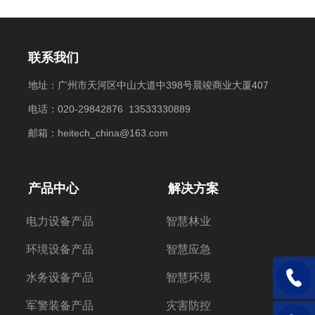
联系我们
地址：广州市天河区中山大道中398号晨竣商业大厦407
电话：020-29842876 13533330889
邮箱：heitech_china@163.com
产品中心
解决方案
电力设备产品
智慧林业
环境设备产品
智慧应急
水务设备产品
智慧环境
电话：1
军警装备产品
灾害防控