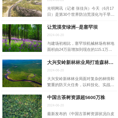
光明网讯（记者 张佳兴）今天（6月17
日）是第30个世界防治荒漠化与干旱
日，我国的宣传主题为“打好‘三北’工程
攻坚战筑牢北方生态安全屏障”。记者
让荒漠变绿洲--是塞罕坝
从国家林业和草原局获悉，党的十八大
2024-06-20
以来，我国持续加大“三北”等重点生态
与建场初相比，塞罕坝机械林场有林地
工程建设力度，推进科学化、规模化治
面积由24万亩增加到现在的115.1万
沙，完成沙化土地治理任务3.31亿亩，
亩，森林覆盖率由11.4%提高到现在的
封禁保护面积2708万亩，53%的可治理
82%，林木蓄积由33万立方米增加到现
大兴安岭新林林业局打造森林防灭火“铁军”
沙化土地得到有效治理。
在的1036.8万立方米。林场湿地面积
2024-06-20
10.3万亩。森林资产总价值231.2亿元，
大兴安岭新林林业局面对复杂的林情和
每年提供的生态系统服务价值达155.9
繁重的防灭火任务，以科技化、实战
亿元，为京津冀筑起了一道牢固的绿色
化、标准化为核心，全力打造森林防灭
生态屏障。
火“铁军”。通过建设四大训练场、开展
中国古茶树资源超5600万株
实战演练，提升扑火队员能力。同时，
2024-06-20
运用新一代信息技术建立森林防火感知
最新发布的《中国古茶树资源状况白皮
系统，实现智能化指挥与监控。此外，