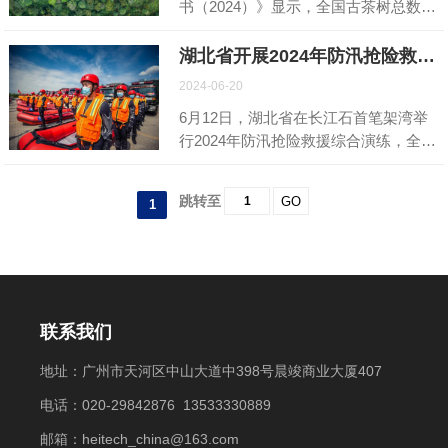
书（2024）》显示，全国古茶树总数达
加强专业队伍标准化建设，配齐先进设
5624.26万株，主要分布于云南、贵
备，建立特种扑火分队和高效指挥系
州、广西等地，其中云南占比最高，达
湖北省开展2024年防汛抢险救援综合演练
统。去年至今，新林林业局成功扑救多
97.7%。古茶树不仅是珍贵的种质资
起雷击森林火灾，平均灭火时间仅73分
2024-06-20
源，也是研究茶文化和生态历史的重要
钟，展现了“打早、打小、打了”的高效
6月12日，湖北省在长江石首笔架湾举
载体。随着《云南省古茶树保护条例》
能力。
行2024年防汛抢险救援综合演练，全省
的实施和国家林业行业标准《古茶树》
水陆空精锐救援力量参演，共1500余人
的执行，古茶树的鉴别和保护将更加精
参与。演练模拟极端强降雨引发的洪涝
准。这些措施有助于实现古茶树资源的
跳转至
GO
1
灾害，涵盖预警叫应、通信保障、道路
科学保护与合理利用。
抢通等多个环节，采用空中、陆上、水
下等多维度侦测手段，展现了应对重大
险情的综合能力。演练强化了实战救援
能力，为应对主汛期极端天气做好准
备。
联系我们
地址：广州市天河区中山大道中398号晨竣商业大厦407
电话：020-29842876 13533330889
邮箱：heitech_china@163.com